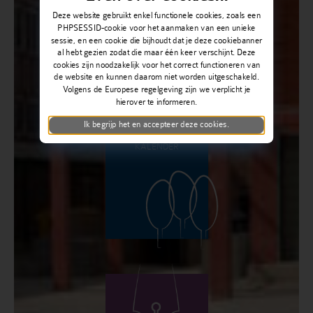
Deze website gebruikt enkel functionele cookies, zoals een
PHPSESSID-cookie voor het aanmaken van een unieke
sessie, en een cookie die bijhoudt dat je deze cookiebanner
al hebt gezien zodat die maar één keer verschijnt. Deze
cookies zijn noodzakelijk voor het correct functioneren van
de website en kunnen daarom niet worden uitgeschakeld.
Volgens de Europese regelgeving zijn we verplicht je
PRAKTISCH
hierover te informeren.
Ik begrijp het en accepteer deze cookies.
KALENDER