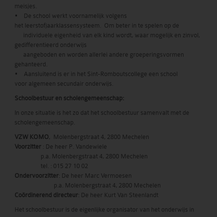
meisjes.
• De school werkt voornamelijk volgens
het leerstofjaarklassensysteem. Om beter in te spelen op de
individuele eigenheid van elk kind wordt, waar mogelijk en zinvol,
gedifferentieerd onderwijs
aangeboden en worden allerlei andere groeperingsvormen
gehanteerd.
• Aansluitend is er in het Sint-Romboutscollege een school
voor algemeen secundair onderwijs.
Schoolbestuur en scholengemeenschap:
In onze situatie is het zo dat het schoolbestuur samenvalt met de
scholengemeenschap.
VZW KOMO
, Molenbergstraat 4, 2800 Mechelen
Voorzitter
: De heer P. Vandewiele
p.a. Molenbergstraat 4, 2800 Mechelen
tel. : 015 27 10 02
Ondervoorzitter
: De heer Marc Vermoesen
p.a. Molenbergstraat 4, 2800 Mechelen
Coördinerend directeur
: De heer Kurt Van Steenlandt
Het schoolbestuur is de eigenlijke organisator van het onderwijs in