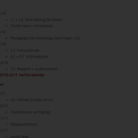
2/10
L1 + L2: Voorstelling De Maan
Ouderraad + schoolraad
6/10
Pedagogische studiedag (leerlingen vrij)
7/10
LS: Fietscontrole
K2 + K3: Vrijbroekpark
23/10
LS: Rapport + oudercontact
5/10-2/11: herfstvakantie
er
4/11
L6: Uitstap Europa direct
10/11
Facultatieve verlogdag
11/11
Wapenstilstand
13/11
ouderraad