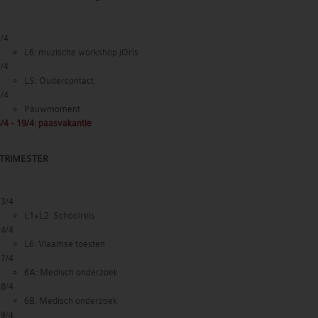
/4
L6: muzische workshop jOris
/4
LS: Oudercontact
/4
Pauwmoment
/4 - 19/4: paasvakantie
TRIMESTER
23/4
L1+L2: Schoolreis
24/4
L6: Vlaamse toesten
27/4
6A: Medisch onderzoek
28/4
6B: Medisch onderzoek
29/4