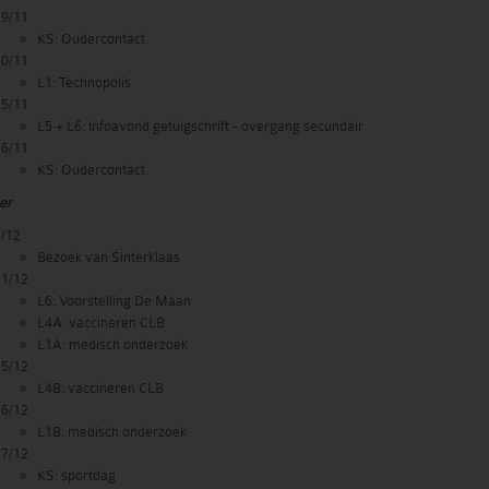
19/11
KS: Oudercontact
20/11
L1: Technopolis
25/11
L5 + L6: Infoavond getuigschrift - overgang secundair
26/11
KS: Oudercontact
er
5/12
Bezoek van Sinterklaas
11/12
L6: Voorstelling De Maan
L4A: vaccineren CLB
L1A: medisch onderzoek
15/12
L4B: vaccineren CLB
16/12
L1B: medisch onderzoek
17/12
KS: sportdag