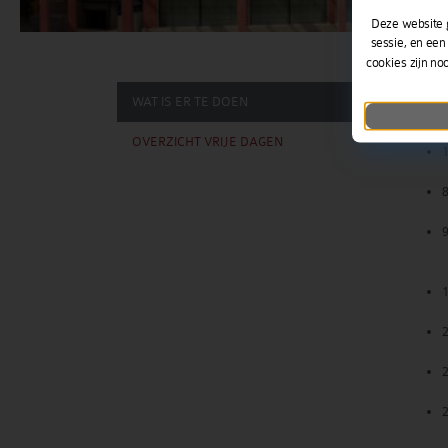
Deze website 
sessie, en een
cookies zijn no
EERSTE
WAT IS ER TE DOEN
septem
OVERZICHT VRIJE DAGEN