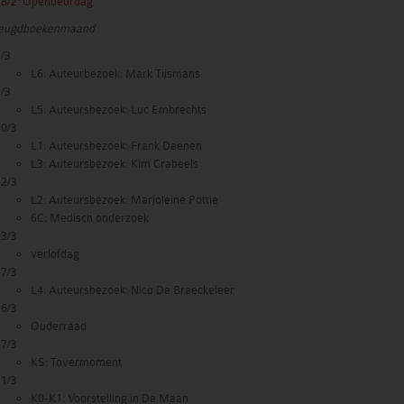
28/2: Opendeurdag
eugdboekenmaand
/3
L6: Auteurbezoek: Mark Tijsmans
/3
L5: Auteursbezoek: Luc Embrechts
10/3
L1: Auteursbezoek: Frank Daenen
L3: Auteursbezoek: Kim Crabeels
12/3
L2: Auteursbezoek: Marjoleine Pottie
6C: Medisch onderzoek
13/3
verlofdag
17/3
L4: Auteursbezoek: Nico De Braeckeleer
26/3
Ouderraad
27/3
KS: Tovermoment
31/3
K0-K1: Voorstelling in De Maan