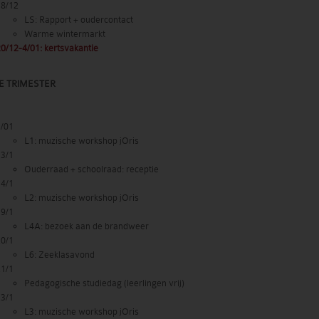
18/12
LS: Rapport + oudercontact
Warme wintermarkt
0/12-4/01: kertsvakantie
E TRIMESTER
7/01
L1: muzische workshop jOris
13/1
Ouderraad + schoolraad: receptie
14/1
L2: muzische workshop jOris
19/1
L4A: bezoek aan de brandweer
20/1
L6: Zeeklasavond
21/1
Pedagogische studiedag (leerlingen vrij)
23/1
L3: muzische workshop jOris