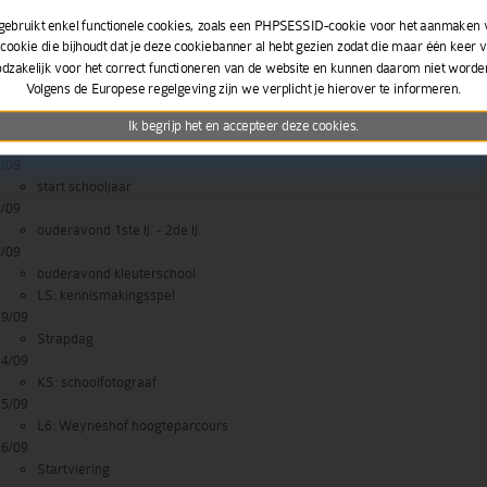
gebruikt enkel functionele cookies, zoals een PHPSESSID-cookie voor het aanmaken 
 cookie die bijhoudt dat je deze cookiebanner al hebt gezien zodat die maar één keer v
odzakelijk voor het correct functioneren van de website en kunnen daarom niet worde
Volgens de Europese regelgeving zijn we verplicht je hierover te informeren.
 TRIMESTER
Ik begrijp het en accepteer deze cookies.
ber
1/09
start schooljaar
8/09
ouderavond 1ste lj. - 2de lj.
9/09
ouderavond kleuterschool
LS: kennismakingsspel
19/09
Strapdag
24/09
KS: schoolfotograaf
25/09
L6: Weyneshof hoogteparcours
26/09
Startviering