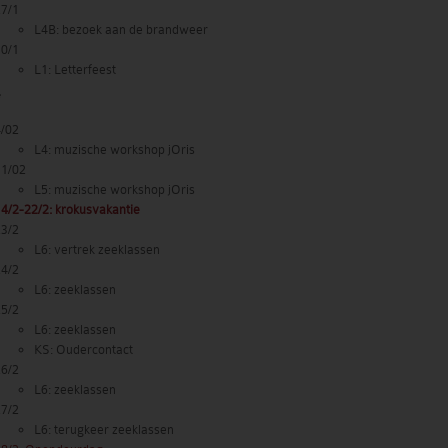
27/1
L4B: bezoek aan de brandweer
30/1
L1: Letterfeest
4/02
L4: muzische workshop jOris
11/02
L5: muzische workshop jOris
4/2-22/2: krokusvakantie
23/2
L6: vertrek zeeklassen
24/2
L6: zeeklassen
25/2
L6: zeeklassen
KS: Oudercontact
26/2
L6: zeeklassen
27/2
L6: terugkeer zeeklassen