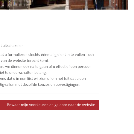
t uitschakelen.
at u formulieren slechts éénmalig dient in te vullen - ook
a van de website terecht komt.
en, we dienen ook na te gaan of u effectief een persoon
iet te onderschatten belang.
at u in een lijst wil zien of om het feit dat u een
tigvallen met dezelfde keuzes en bevestigingen.
Bewaar mijn voorkeuren en ga door naar de website